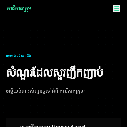
ការវិភាគក្រុម
មូលដ្ឋានចំណេះដឹង
សំណួរដែលសួរញឹកញាប់
ចម្លើយចំពោះសំណួរទូទៅអំពី ការវិភាគក្រុម។